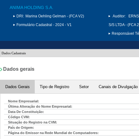
ANIMA HOLDING S.A.
DRI:
Marina Oehling Gelman - (FCA V2)
Auditor:
ERNS
Formulário Cadastral - 2024 - V1
S/S LTDA - (FCA 
Responsável Téc