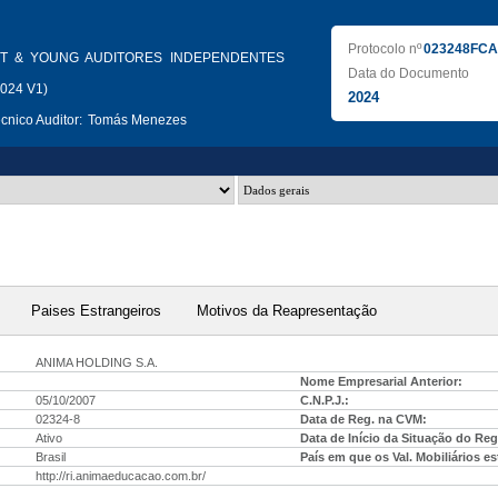
Protocolo nº
023248FCA
T & YOUNG AUDITORES INDEPENDENTES
Data do Documento
2024 V1)
2024
nico Auditor:
Tomás Menezes