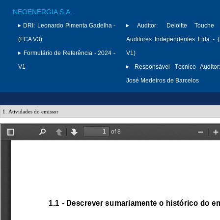
NEOENERGIA S.A.
DRI:
Leonardo Pimenta Gadelha -
Auditor:
Deloitte Touche
(FCA V3)
Auditores Independentes Ltda -
Formulário de Referência - 2024 -
V1)
V1
Responsável Técnico Auditor
José Medeiros de Barcelos