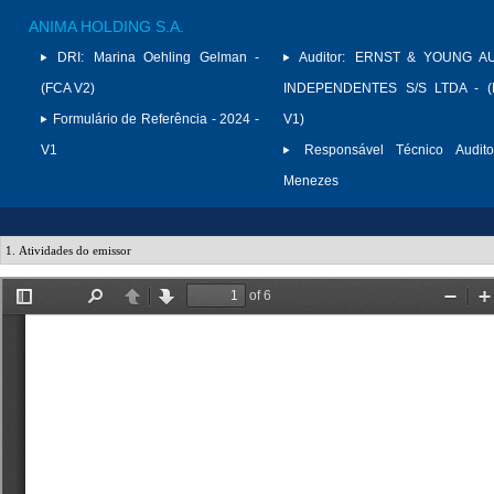
ANIMA HOLDING S.A.
DRI:
Marina Oehling Gelman -
Auditor:
ERNST & YOUNG A
(FCA V2)
INDEPENDENTES S/S LTDA - (
Formulário de Referência - 2024 -
V1)
V1
Responsável Técnico Audito
Menezes