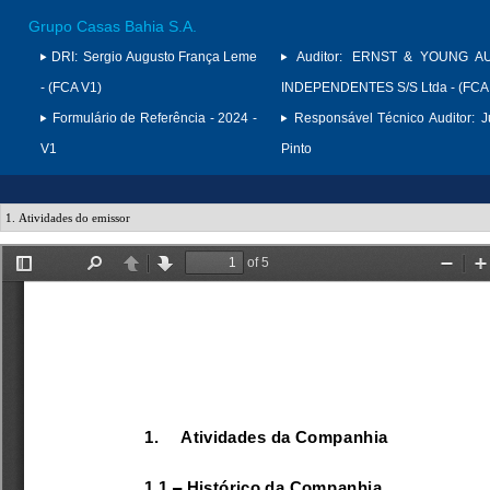
Grupo Casas Bahia S.A.
DRI:
Sergio Augusto França Leme
Auditor:
ERNST & YOUNG A
- (FCA V1)
INDEPENDENTES S/S Ltda - (FCA
Formulário de Referência - 2024 -
Responsável Técnico Auditor:
J
V1
Pinto