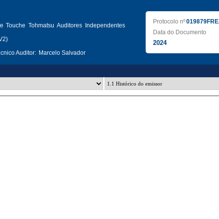
Protocolo nº
019879FRE
tte Touche Tohmatsu Auditores Independentes
Data do Documento
V2)
2024
nico Auditor:
Marcelo Salvador