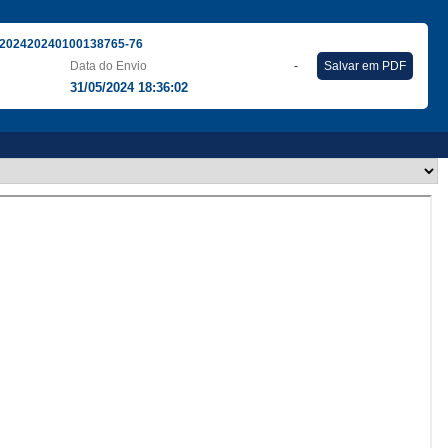
202420240100138765-76
Data do Envio
-
Salvar em PDF
31/05/2024 18:36:02