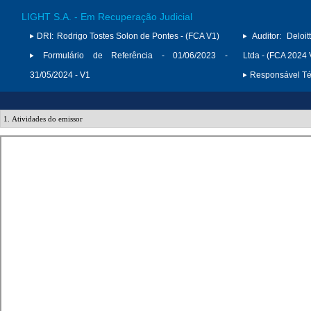
LIGHT S.A. - Em Recuperação Judicial
DRI:
Rodrigo Tostes Solon de Pontes - (FCA V1)
Auditor:
Deloi
Formulário de Referência - 01/06/2023 -
Ltda - (FCA 2024 
31/05/2024 - V1
Responsável Téc