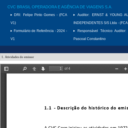
CVC BRASIL OPERADORA E AGÊNCIA DE VIAGENS S.A.
DRI:
Felipe Pinto Gomes - (FCA
Auditor:
ERNST & YOUNG A
V1)
INDEPENDENTES S/S Ltda - (FCA
Formulário de Referência - 2024 -
Responsável Técnico Auditor:
V1
Pascoal Constantino