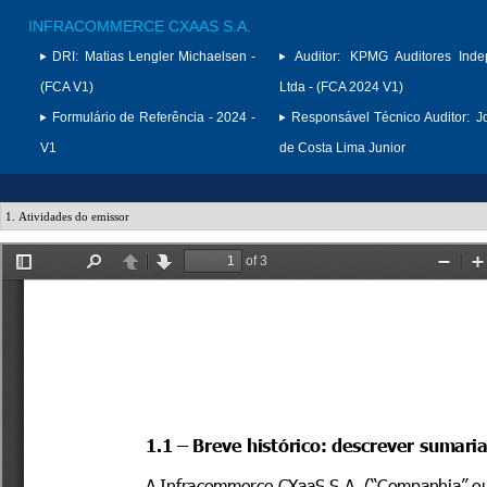
INFRACOMMERCE CXAAS S.A.
DRI:
Matias Lengler Michaelsen -
Auditor:
KPMG Auditores Inde
(FCA V1)
Ltda - (FCA 2024 V1)
Formulário de Referência - 2024 -
Responsável Técnico Auditor:
J
V1
de Costa Lima Junior