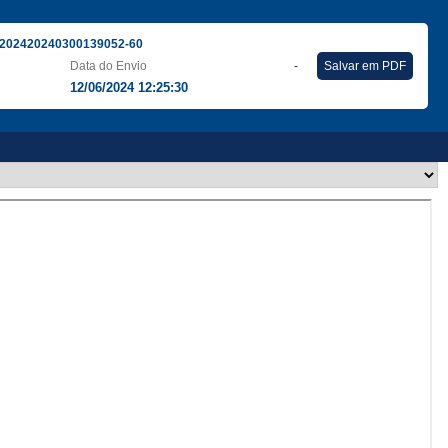
202420240300139052-60
Data do Envio
-
Salvar em PDF
12/06/2024 12:25:30