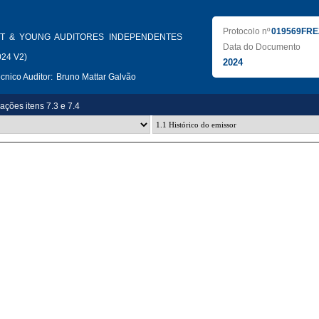
Protocolo nº
019569FRE
T & YOUNG AUDITORES INDEPENDENTES
Data do Documento
024 V2)
2024
nico Auditor:
Bruno Mattar Galvão
zações itens 7.3 e 7.4