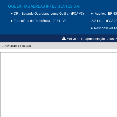
GOL LINHAS AEREAS INTELIGENTES S.A.
DRI:
Eduardo Guardiano Leme Gotilla - (FCA V3)
Auditor:
ERNS
Formulário de Referência - 2024 - V3
S/S Ltda - (FCA 2
Responsável Téc
Motivo de Reapresentação:
Atuali