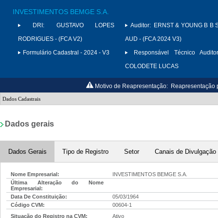
INVESTIMENTOS BEMGE S.A.
DRI:
GUSTAVO LOPES
Auditor:
ERNST & YOUNG B B 
RODRIGUES - (FCA V2)
AUD - (FCA 2024 V3)
Formulário Cadastral - 2024 - V3
Responsável Técnico Auditor
COLODETE LUCAS
Motivo de Reapresentação:
Reapresentação p