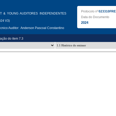
Protocolo nº
023310FRE
T & YOUNG AUDITORES INDEPENDENTES
Data do Documento
024 V3)
2024
nico Auditor:
Anderson Pascoal Constantino
zação do item 7.3