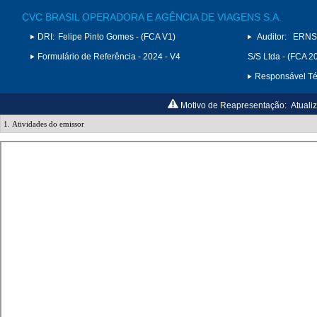
CVC BRASIL OPERADORA E AGÊNCIA DE VIAGENS S.A.
DRI:
Felipe Pinto Gomes - (FCA V1)
Auditor:
ERNS
Formulário de Referência - 2024 - V4
S/S Ltda - (FCA 2
Responsável Téc
Motivo de Reapresentação:
Atuali