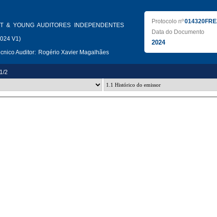
Protocolo nº
014320FRE
T & YOUNG AUDITORES INDEPENDENTES
Data do Documento
2024 V1)
2024
nico Auditor:
Rogério Xavier Magalhães
.1/2