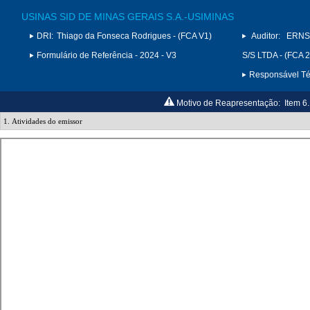
USINAS SID DE MINAS GERAIS S.A.-USIMINAS
DRI:
Thiago da Fonseca Rodrigues - (FCA V1)
Auditor:
ERNS
Formulário de Referência - 2024 - V3
S/S LTDA - (FCA 
Responsável Téc
Motivo de Reapresentação:
Item 6