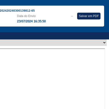
202420240300139812-65
Data do Envio
-
Salvar em PDF
23/07/2024 16:35:50