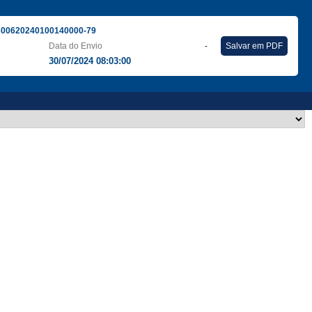
300620240100140000-79
Data do Envio
-
Salvar em PDF
30/07/2024 08:03:00