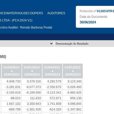
Protocolo nº
012653ITR
RICEWATERHOUSECOOPERS AUDITORES
Data do Documento
LTDA - (FCA 2024 V1)
30/06/2024
nico Auditor:
Renato Barbosa Postal