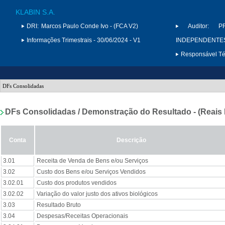
KLABIN S.A.
DRI:
Marcos Paulo Conde Ivo - (FCA V2)
Auditor:
P
Informações Trimestrais - 30/06/2024 - V1
INDEPENDENTES 
Responsável Téc