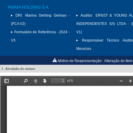
ANIMA HOLDING S.A.
DRI:
Marina Oehling Gelman -
Auditor:
ERNST & YOUNG A
(FCA V2)
INDEPENDENTES S/S LTDA - (
Formulário de Referência - 2024 -
V1)
V3
Responsável Técnico Audito
Menezes
Motivo de Reapresentação:
Alteração do Item