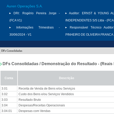
Auren Operações S.A.
DRI:
Rogério Pereira Jorge -
Auditor:
ERNST & YOUNG A
(FCA V1)
INDEPENDENTES S/S Ltda - (FCA
Informações Trimestrais -
Responsável Técnico Auditor
30/06/2024 - V1
PINHEIRO DE OLIVEIRA FRANCA