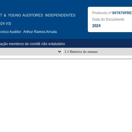
Protocolo nº
007870FRE
T & YOUNG AUDITORES INDEPENDENTES
Data do Documento
024 V3)
2024
nico Auditor:
Arthur Ramos Arruda
zação membros de comitê não estatutário