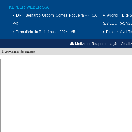
KEPLER WEBER S.A.
DRI:
Bernardo Osborn Gomes Nogueira - (FCA
Auditor:
ERNS
V4)
S/S Ltda - (FCA 2
Formulário de Referência - 2024 - V5
Responsável Téc
Motivo de Reapresentação:
Atuali