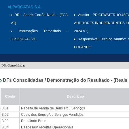
ALPARGATAS S.A.
DRI:
André Corrêa Natal - (FCA
Auditor:
PRICEWATERHOUSE
V1)
AUDITORES INDEPENDENTES LTD
Informações Trimestrais -
2024 V1)
30/06/2024 - V1
Responsável Técnico Auditor:
ORLANDO