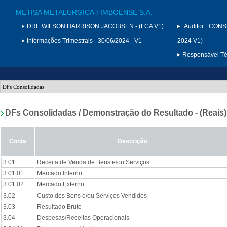
METISA METALURGICA TIMBOENSE S.A.
DRI:
WILSON HARRISON JACOBSEN - (FCA V1)
Auditor:
CONS
Informações Trimestrais - 30/06/2024 - V1
2024 V1)
Responsável Téc