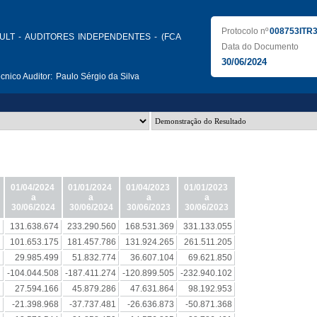
Protocolo nº
008753ITR
ULT - AUDITORES INDEPENDENTES - (FCA
Data do Documento
30/06/2024
nico Auditor:
Paulo Sérgio da Silva