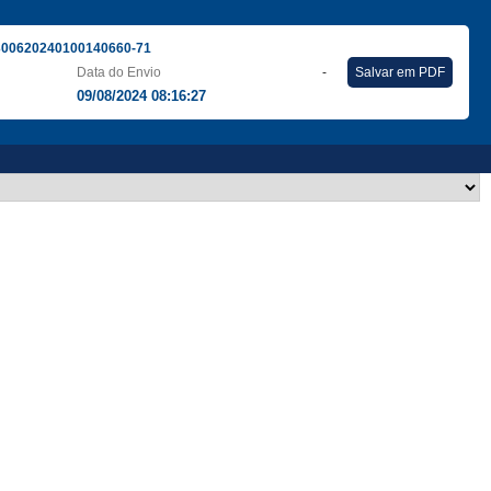
300620240100140660-71
Data do Envio
-
Salvar em PDF
09/08/2024 08:16:27