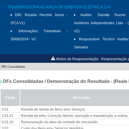
TRANSMISSORA ALIANÇA DE ENERGIA ELÉTRICA S.A.
DRI:
Rinaldo Pecchio Júnior -
Auditor:
Deloitte Touche
(FCA V1)
Auditores Independentes Ltda -
Informações Trimestrais -
V2)
30/06/2024 - V2
Responsável Técnico Auditor
Salvador
Motivo de Reapresentação:
Reapresentação pa