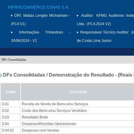
INFRACOMMERCE CXAAS S.A.
DRI:
Matias Lengler Michaelsen -
Auditor:
KPMG Auditores Inde
(FCA V1)
Ltda - (FCA 2024 V2)
Informações Trimestrais -
Responsável Técnico Auditor:
J
30/06/2024 - V1
de Costa Lima Junior