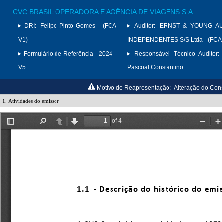
CVC BRASIL OPERADORA E AGÊNCIA DE VIAGENS S.A.
DRI:
Felipe Pinto Gomes - (FCA
Auditor:
ERNST & YOUNG A
V1)
INDEPENDENTES S/S Ltda - (FCA
Formulário de Referência - 2024 -
Responsável Técnico Auditor:
V5
Pascoal Constantino
Motivo de Reapresentação:
Alteração do Con