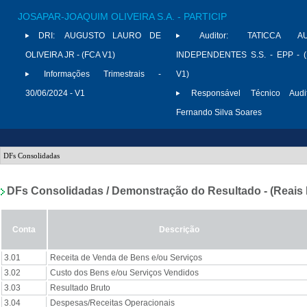
JOSAPAR-JOAQUIM OLIVEIRA S.A. - PARTICIP
DRI:
AUGUSTO LAURO DE
Auditor:
TATICCA AU
OLIVEIRA JR - (FCA V1)
INDEPENDENTES S.S. - EPP - 
Informações Trimestrais -
V1)
30/06/2024 - V1
Responsável Técnico Audit
Fernando Silva Soares