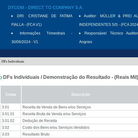
DTCOM - DIRECT TO COMPANY S.A.
DRI:
CRISTIANE DE FATIMA
Auditor:
MÜLLER & PREI A
FIALLA - (FCA V1)
INDEPENDENTES S/S - (FCA 2024
Informações Trimestrais -
Responsável Técnico Auditor
30/06/2024 - V1
Angnes