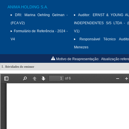
ANIMA HOLDING S.A.
DRI:
Marina Oehling Gelman -
Auditor:
ERNST & YOUNG A
(FCA V2)
INDEPENDENTES S/S LTDA - (
Formulário de Referência - 2024 -
V1)
V4
Responsável Técnico Audito
Menezes
Motivo de Reapresentação:
Atualização refer