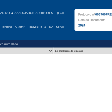
ARINO & ASSOCIADOS AUDITORES - (FCA
Protocolo nº
006700FRE
Data do Documento
2024
Técnico Auditor:
HUMBERTO DA SILVA
oco num dado.