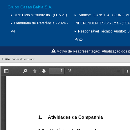
Grupo Casas Bahia S.A.
DRI:
Elcio Mitsuhiro Ito - (FCA V1)
Auditor:
ERNST & YOUNG A
Formulário de Referência - 2024 -
INDEPENDENTES S/S Ltda - (FCA
V4
Responsável Técnico Auditor:
J
Pinto
Motivo de Reapresentação:
Atualização dos it