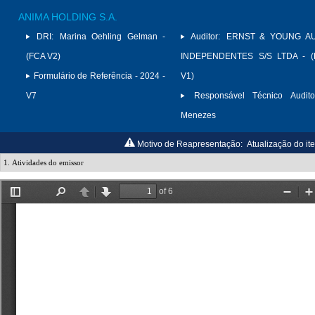
ANIMA HOLDING S.A.
DRI:
Marina Oehling Gelman -
Auditor:
ERNST & YOUNG A
(FCA V2)
INDEPENDENTES S/S LTDA - (
Formulário de Referência - 2024 -
V1)
V7
Responsável Técnico Audito
Menezes
Motivo de Reapresentação:
Atualização do it