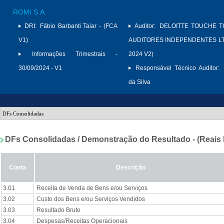
ROMI S.A.
DRI:
Fábio Barbanti Taiar - (FCA
Auditor:
DELOITTE TOUCHE 
V1)
AUDITORES INDEPENDENTES LTD
Informações Trimestrais -
2024 V2)
30/09/2024 - V1
Responsável Técnico Auditor:
da Silva