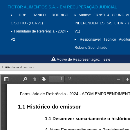
FICTOR ALIMENTOS S.A. - EM RECUPERAÇÃO JUDICIAL
DRI:
DANILO RODRIGO
Auditor:
ERNST & YOUNG A
CISOTTO - (FCA V1)
INDEPENDENTES S/S LTDA - (
Formulário de Referência - 2024 -
V1)
V2
Responsável Técnico Auditor
Roberto Sponchiado
Motivo de Reapresentação:
Teste