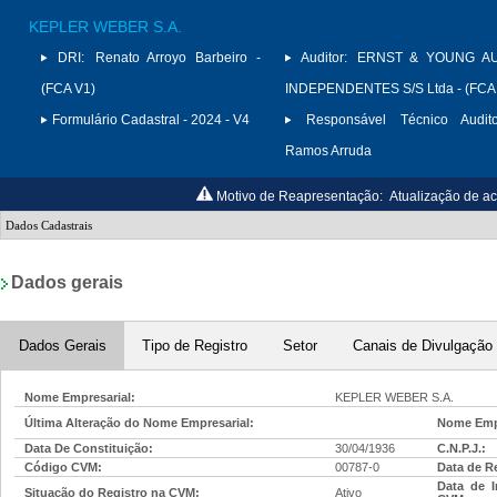
KEPLER WEBER S.A.
DRI:
Renato Arroyo Barbeiro -
Auditor:
ERNST & YOUNG A
(FCA V1)
INDEPENDENTES S/S Ltda - (FCA
Formulário Cadastral - 2024 - V4
Responsável Técnico Audito
Ramos Arruda
Motivo de Reapresentação:
Atualização de ac