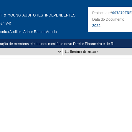
Protocolo nº
007870FRE
T & YOUNG AUDITORES INDEPENDENTES
Data do Documento
024 V4)
2024
nico Auditor:
Arthur Ramos Arruda
zação de membros eleitos nos comitês e novo Diretor Financeiro e de RI.