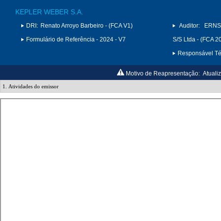
KEPLER WEBER S.A.
DRI:
Renato Arroyo Barbeiro - (FCA V1)
Auditor:
ERNS
Formulário de Referência - 2024 - V7
S/S Ltda - (FCA 2
Responsável Téc
Motivo de Reapresentação:
Atuali