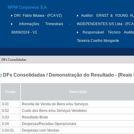
MPM Corpóreos S.A.
DRI:
Fabio Itikawa - (FCA V2)
Auditor:
ERNST & YOUNG A
Informações Trimestrais -
INDEPENDENTES S/S Ltda - (FCA
30/09/2024 - V1
Responsável Técnico Audito
Teixeira Coelho Morgante