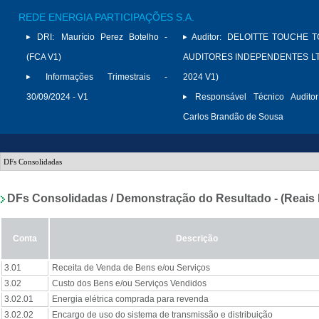
REDE ENERGIA PARTICIPAÇÕES S.A.
DRI:
Maurício Perez Botelho -
Auditor:
DELOITTE TOUCHE 
(FCA V1)
AUDITORES INDEPENDENTES LTD
Informações Trimestrais -
2024 V1)
30/09/2024 - V1
Responsável Técnico Auditor
Carlos Brandão de Sousa