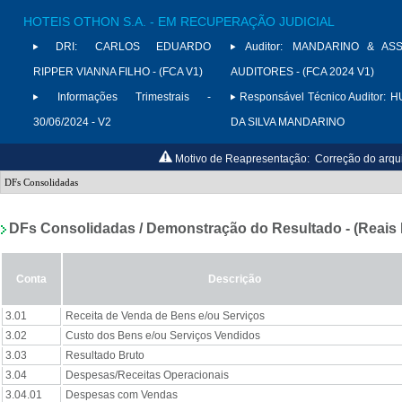
HOTEIS OTHON S.A. - EM RECUPERAÇÃO JUDICIAL
DRI:
CARLOS EDUARDO
Auditor:
MANDARINO & ASS
RIPPER VIANNA FILHO - (FCA V1)
AUDITORES - (FCA 2024 V1)
Informações Trimestrais -
Responsável Técnico Auditor:
H
30/06/2024 - V2
DA SILVA MANDARINO
Motivo de Reapresentação:
Correção do arqui