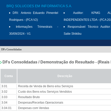
BRQ SOLUCOES EM INFORMATICA S.A.
DRI:
Antonio Eduardo Pimentel
Auditor:
KPMG AUD
Rodrigues - (FCA V2)
INDEPENDENTES LTDA - (FCA 20
Informações Trimestrais -
Responsável Técnico Auditor:
30/09/2024 - V1
Satie Shikibu