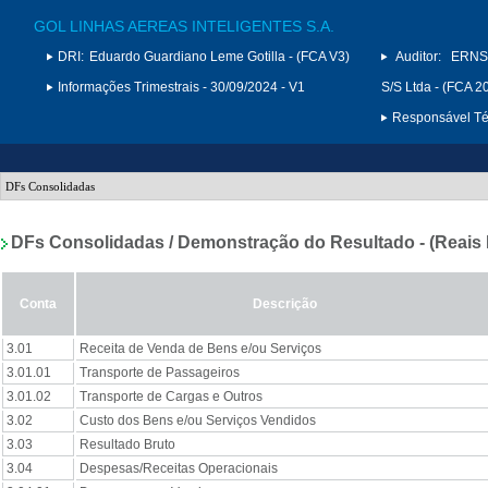
GOL LINHAS AEREAS INTELIGENTES S.A.
DRI:
Eduardo Guardiano Leme Gotilla - (FCA V3)
Auditor:
ERNS
Informações Trimestrais - 30/09/2024 - V1
S/S Ltda - (FCA 2
Responsável Téc