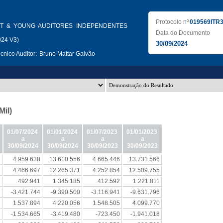
Protocolo nº
019569ITR
T & YOUNG AUDITORES INDEPENDENTES
Data do Documento
024 V3)
30/09/2024
nico Auditor:
Bruno Mattar Galvão