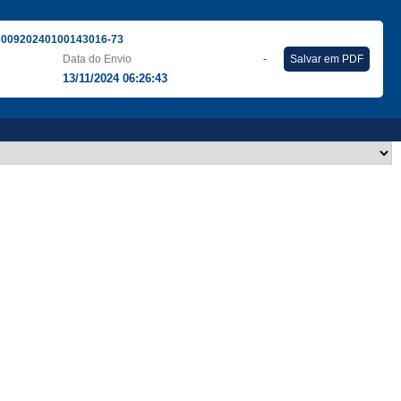
300920240100143016-73
Data do Envio
-
Salvar em PDF
13/11/2024 06:26:43