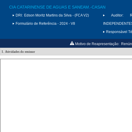
CIA CATARINENSE DE AGUAS E SANEAM.-CASAN
DRI:
Edson Moritz Martins da Silva - (FCA V2)
Auditor:
Formulário de Referência - 2024 - V8
INDEPENDENTES S
Responsável Téc
Motivo de Reapresentação:
Renúnc