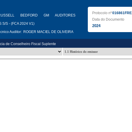
Protocolo nº
016861FRE
RUSSELL BEDFORD GM AUDITORES
Data do Documento
/S - (FCA 2024 V1)
2024
nico Auditor:
ROGER MACIEL DE OLIVEIRA
ia de Conselheiro Fiscal Suplente