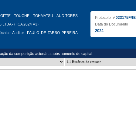
LOITTE TOUCHE TOHMATSU AUDITORES
Protocolo nº
023175FRE
LTDA - (FCA 2024 V3)
Data do Documento
2024
cnico Auditor:
PAULO DE TARSO PEREIRA
zação da composição acionária após aumento de capital.