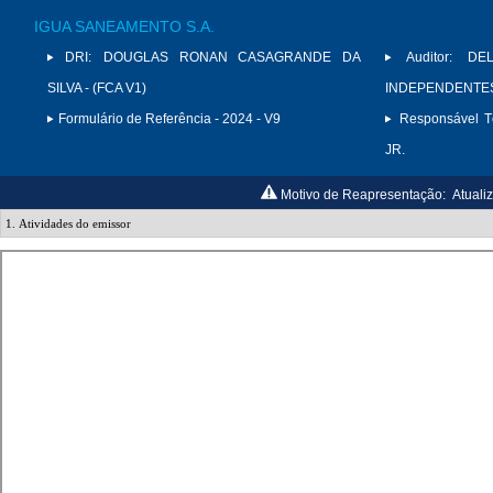
IGUA SANEAMENTO S.A.
DRI:
DOUGLAS RONAN CASAGRANDE DA
Auditor:
DE
SILVA - (FCA V1)
INDEPENDENTES 
Formulário de Referência - 2024 - V9
Responsável Té
JR.
Motivo de Reapresentação:
Atuali