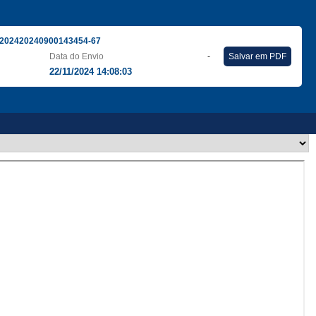
202420240900143454-67
Data do Envio
-
Salvar em PDF
22/11/2024 14:08:03