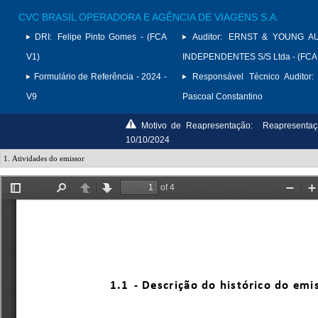
CVC BRASIL OPERADORA E AGÊNCIA DE VIAGENS S.A.
DRI:
Felipe Pinto Gomes - (FCA
Auditor:
ERNST & YOUNG A
V1)
INDEPENDENTES S/S Ltda - (FCA
Formulário de Referência - 2024 -
Responsável Técnico Auditor:
V9
Pascoal Constantino
Motivo de Reapresentação:
Reapresentaç
10/10/2024