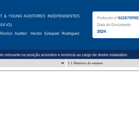
T & YOUNG AUDITORES INDEPENDENTES
Protocolo nº
022675FRE
024 V2)
Data do Documento
2024
écnico Auditor:
Hector Ezequiel Rodriguez
o relevante na posição acionário e renúncia ao cargo de diretor estatutário