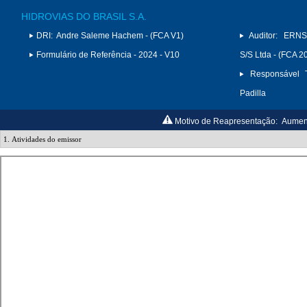
HIDROVIAS DO BRASIL S.A.
DRI:
Andre Saleme Hachem - (FCA V1)
Auditor:
ERNS
Formulário de Referência - 2024 - V10
S/S Ltda - (FCA 2
Responsável T
Padilla
Motivo de Reapresentação:
Aument