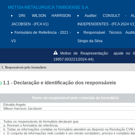
METISA METALURGICA TIMBOENSE S.A.
DRI:
WILSON HARRISON
Auditor:
CONSULT - AU
JACOBSEN - (FCA V1)
INDEPENDENTES - (FCA 2024 V1
Formulário de Referência - 2021 -
Responsável Técnico Audito
V3
Sérgio da Silva
Motivo de Reapresentação:
ajuste no i
19957.003221/2024-44).