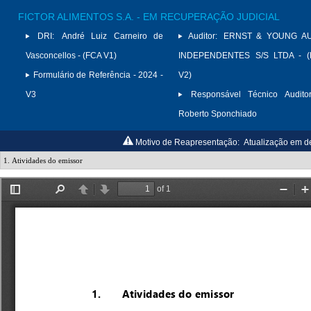
FICTOR ALIMENTOS S.A. - EM RECUPERAÇÃO JUDICIAL
DRI:
André Luiz Carneiro de
Auditor:
ERNST & YOUNG A
Vasconcellos - (FCA V1)
INDEPENDENTES S/S LTDA - (
Formulário de Referência - 2024 -
V2)
V3
Responsável Técnico Auditor
Roberto Sponchiado
Motivo de Reapresentação:
Atualização em d