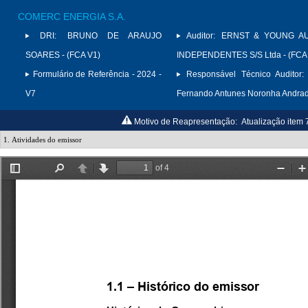
COMERC ENERGIA S.A.
DRI:
BRUNO DE ARAUJO
Auditor:
ERNST & YOUNG A
SOARES - (FCA V1)
INDEPENDENTES S/S Ltda - (FCA
Formulário de Referência - 2024 -
Responsável Técnico Auditor:
V7
Fernando Antunes Noronha Andra
Motivo de Reapresentação:
Atualização item 7