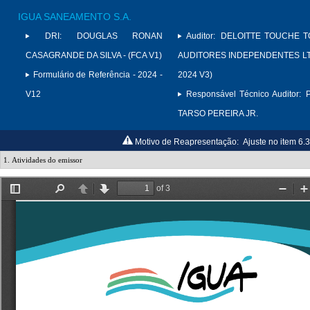
IGUA SANEAMENTO S.A.
DRI:
DOUGLAS RONAN
Auditor:
DELOITTE TOUCHE 
CASAGRANDE DA SILVA - (FCA V1)
AUDITORES INDEPENDENTES LTD
Formulário de Referência - 2024 -
2024 V3)
V12
Responsável Técnico Auditor:
TARSO PEREIRA JR.
Motivo de Reapresentação:
Ajuste no item 6.3