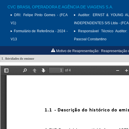
CVC BRASIL OPERADORA E AGÊNCIA DE VIAGENS S.A.
DRI:
Felipe Pinto Gomes - (FCA
Auditor:
ERNST & YOUNG A
V1)
INDEPENDENTES S/S Ltda - (FCA
Formulário de Referência - 2024 -
Responsável Técnico Auditor:
V13
Pascoal Constantino
Motivo de Reapresentação:
Reapresentação do