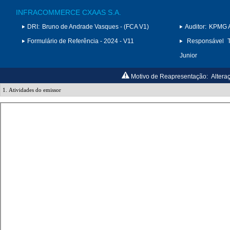
INFRACOMMERCE CXAAS S.A.
DRI:
Bruno de Andrade Vasques - (FCA V1)
Auditor:
KPMG A
Formulário de Referência - 2024 - V11
Responsável T
Junior
Motivo de Reapresentação:
Altera