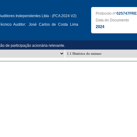
Protocolo nº
025747FRE
uditores Independentes Ltda - (FCA 2024 V2)
Data do Documento
écnico Auditor:
José Carlos de Costa Lima
2024
ção de participação acionária relevante.