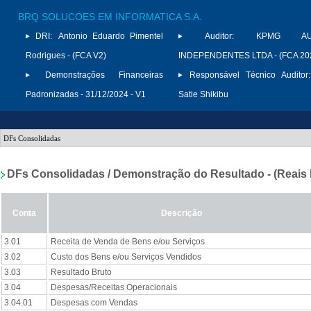
BRQ SOLUCOES EM INFORMATICA S.A.
DRI:
Antonio Eduardo Pimentel
Auditor:
KPMG AUD
Rodrigues - (FCA V2)
INDEPENDENTES LTDA - (FCA 20
Demonstrações Financeiras
Responsável Técnico Auditor:
Padronizadas - 31/12/2024 - V1
Satie Shikibu