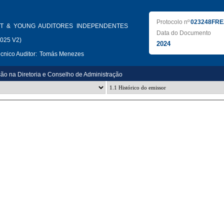
Protocolo nº
023248FRE
T & YOUNG AUDITORES INDEPENDENTES
Data do Documento
2025 V2)
2024
nico Auditor:
Tomás Menezes
ção na Diretoria e Conselho de Administração