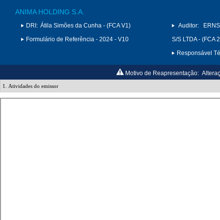
ANIMA HOLDING S.A.
DRI:
Átila Simões da Cunha - (FCA V1)
Auditor:
ERNS
Formulário de Referência - 2024 - V10
S/S LTDA - (FCA 
Responsável Téc
Motivo de Reapresentação:
Altera