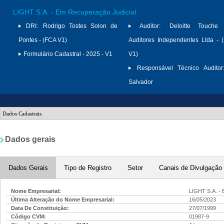
LIGHT S.A. - Em Recuperação Judicial
DRI:
Rodrigo Tostes Solon de
Auditor:
Deloitte Touche
Pontes - (FCA V1)
Auditores Independentes Ltda -
Formulário Cadastral - 2025 - V1
V1)
Responsável Técnico Auditor
Salvador