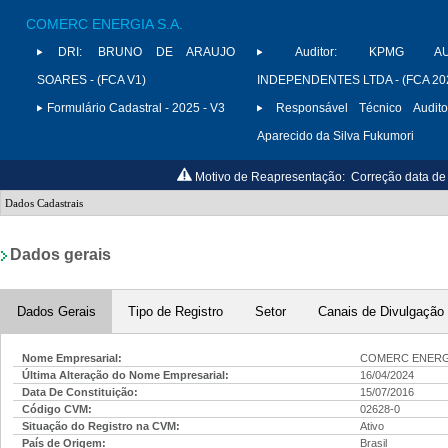
COMERC ENERGIA S.A.
DRI:
BRUNO DE ARAUJO
Auditor:
KPMG AUD
SOARES - (FCA V1)
INDEPENDENTES LTDA - (FCA 20
Formulário Cadastral - 2025 - V3
Responsável Técnico Audito
Aparecido da Silva Fukumori
Motivo de Reapresentação:
Correção data de 