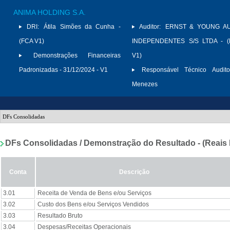
ANIMA HOLDING S.A.
DRI:
Átila Simões da Cunha -
Auditor:
ERNST & YOUNG A
(FCA V1)
INDEPENDENTES S/S LTDA - (
Demonstrações Financeiras
V1)
Padronizadas - 31/12/2024 - V1
Responsável Técnico Audito
Menezes